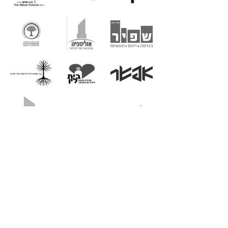
אלטמן אדריכלים | בר כוכבא 16 , בני-ברק |
mail@altmann.co.il
|
03-9199921