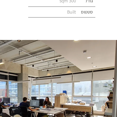
גודל
300 sqm
סטטוס
Built