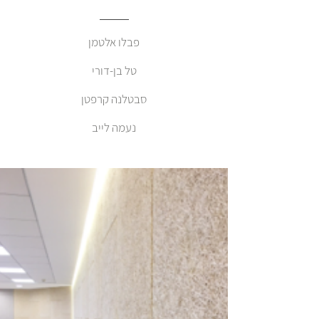
פבלו אלטמן
טל בן-דורי
סבטלנה קרפטן
נעמה לייב