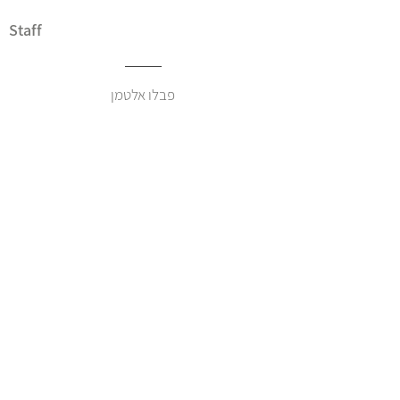
Staff
פבלו אלטמן
טל נגל
Altman Architects | Bar Kochba 16, Bnei