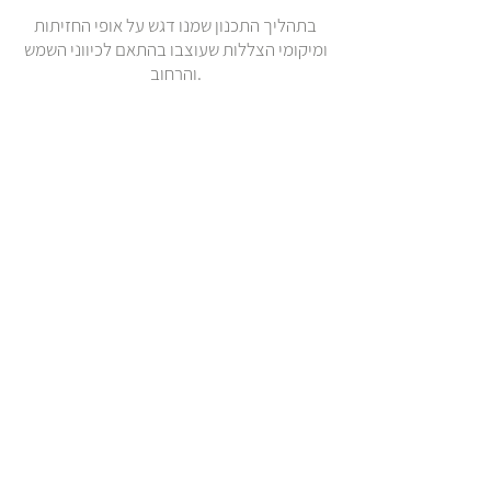
בתהליך התכנון שמנו דגש על אופי החזיתות
ומיקומי הצללות שעוצבו בהתאם לכיווני השמש
והרחוב.
Staff
פבלו אלטמן
מגנניה קבדה פרידמן
נעמה לייב פקרמן
פולינה צ׳רננקו
Altman Architects | Bar Kochba 16, Bnei