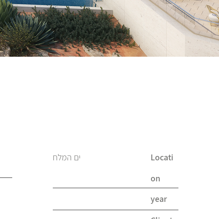
ים המלח
Locati
on
year