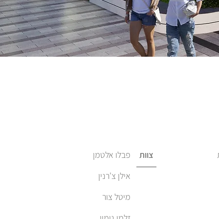
צוות
פבלו אלטמן
אילן צ'רנין
מיטל צור
זלמן נימוי