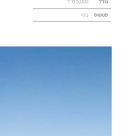
גודל
5,000 מ"ר
סטטוס
בנוי