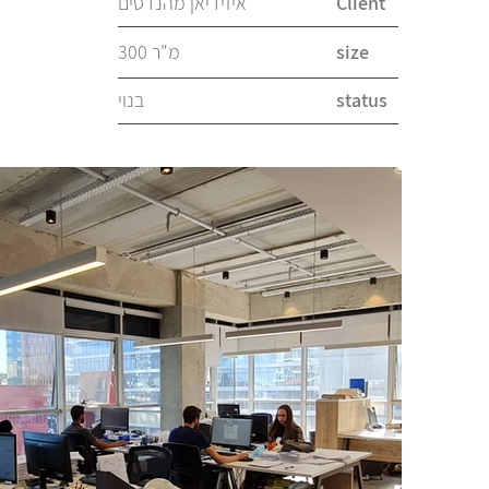
Client
איזידיאן מהנדסים
size
300 מ"ר
status
בנוי