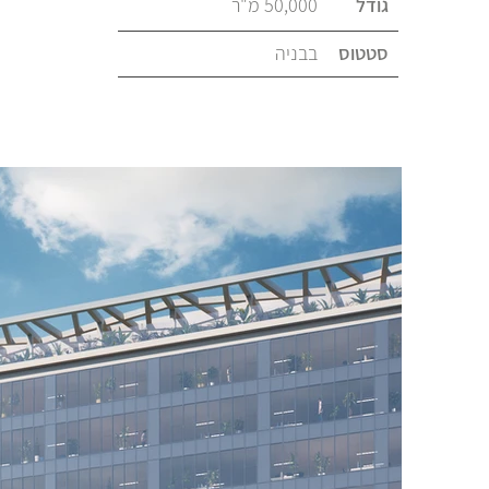
גודל
50,000 מ"ר
סטטוס
בבניה