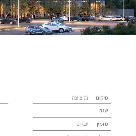
ע
מיקום
נס ציונה
שנה
מזמין
יובלים