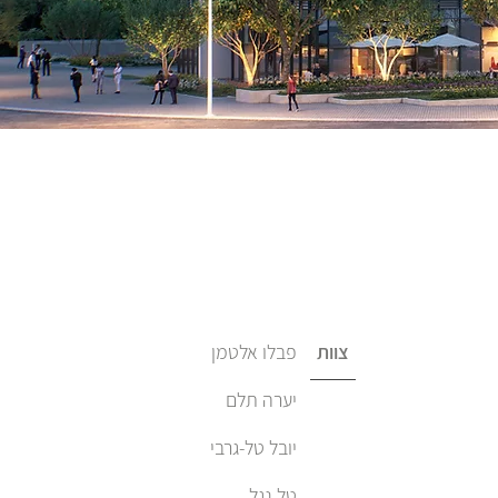
צוות
פבלו אלטמן
יערה תלם
יובל טל-גרבי
טל נגל