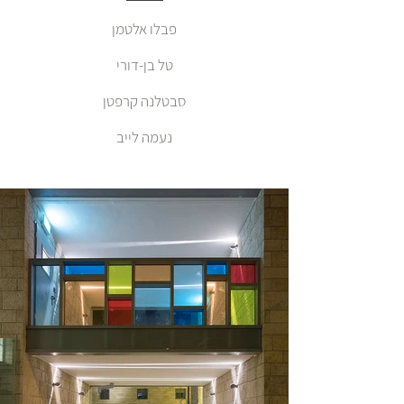
פבלו אלטמן
טל בן-דורי
סבטלנה קרפטן
נעמה לייב